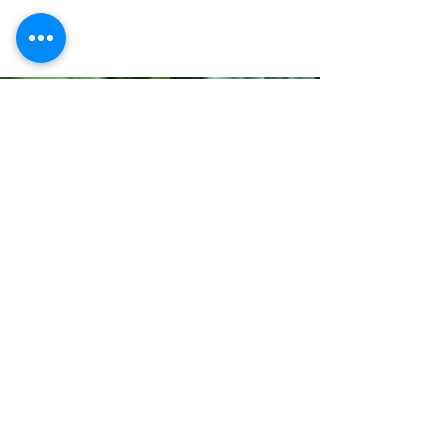
ご用意いただくも
の
◆飲み物はお持ちください。
◆動きやすい服 Tシャツなど
◆パウスカート お持ちでない場合はお貸しいた