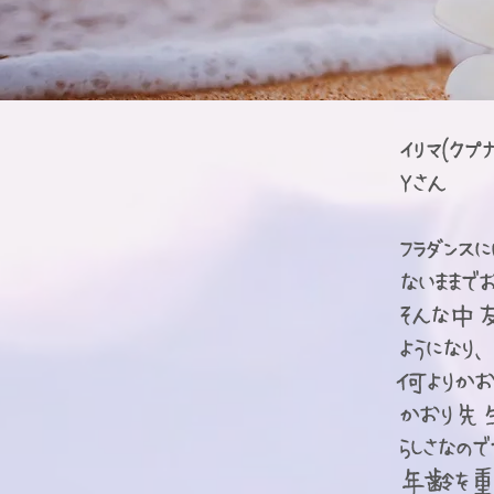
イリマ(ク
Yさん
フラダンス
ないままで
そんな中
ようになり
何よりかお
かおり先
らしさな
年齢を重ね