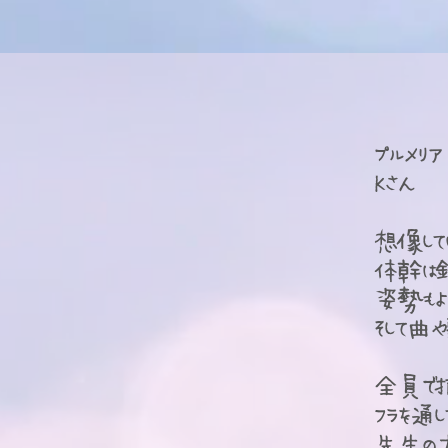
プルメリ
​Kさん
想像して
体幹は鍛
姿勢もよ
そして曲
全員で揃
フラを通
先生の大