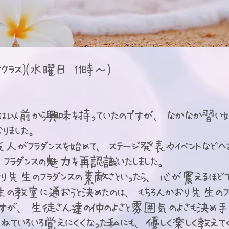
プナクラス)(水曜日 11時～)
には以前から興味を持っていたのですが、なかなか習い始
おりました。
友人がフラダンスを始めて、ステージ発表やイベントなどへ
、フラダンスの魅力を再認識いたしました。
り先生のフラダンスの素敵さといったら、心が震えるほど
生の教室に通おうと決めたのは、もちろんかおり先生のフ
のですが、生徒さん達の仲のよさと雰囲気のよさも決め手
ていろいろ覚えにくくなった私にも、優しく楽しく教えて